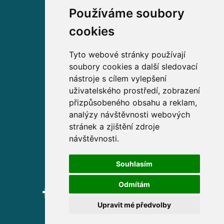
Používáme soubory
Volejte zdarma na
cookies
800 63 63 63
Tyto webové stránky používají
soubory cookies a další sledovací
Sídlo společnosti
nástroje s cílem vylepšení
uživatelského prostředí, zobrazení
Partners Financial Services, a.s.
přizpůsobeného obsahu a reklam,
Prague Gate, 4. patro,
analýzy návštěvnosti webových
Türkova 2319/5b, 149 00
stránek a zjištění zdroje
Praha 4 – Chodov
návštěvnosti.
IČ: 276 99 781
Souhlasím
Odmítám
Upravit mé předvolby