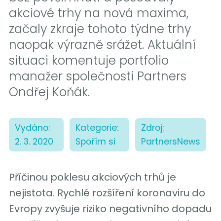
akciové trhy na nová maxima,
začaly zkraje tohoto týdne trhy
naopak výrazně srážet. Aktuální
situaci komentuje portfolio
manažer společnosti Partners
Ondřej Koňák.
Vydáno:
Kategorie:
Zdroj:
2. 3. 2020
Spořím si
PartnersNews
Příčinou poklesu akciových trhů je
nejistota. Rychlé rozšíření koronaviru do
Evropy zvyšuje riziko negativního dopadu