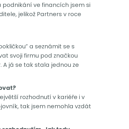
 podnikání ve financích jsem si
tele, jelikož Partners v roce
okličkou” a seznámit se s
at svoji firmu pod značkou
 A já se tak stala jednou ze
covat?
větší rozhodnutí v kariéře i v
bojovník, tak jsem nemohla vzdát