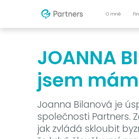
O mně
Fi
JOANNA BI
jsem máma
Joanna Bilanová je ú
společnosti Partners. Z
jak zvládá skloubit by