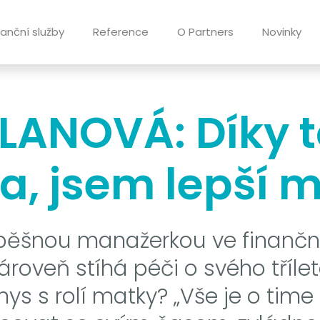
nanční služby
Reference
O Partners
Novinky
LANOVÁ: Díky t
, jsem lepší 
spěšnou manažerkou ve finanč
ároveň stíhá péči o svého tříle
znys s rolí matky? „Vše je o t