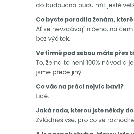
do budoucna budu mít ještě vět
Co byste poradila ženám, které 
Ať se nevzdávají ničeho, na čem j
bez výčitek.
Ve firmě pod sebou máte přes třic
To, že na to není 100% návod a j
jsme přece jiný.
Co vás na práci nejvíc baví?
Lidé.
Jaká rada, kterou jste někdy do
Zvládneš vše, pro co se rozhodn