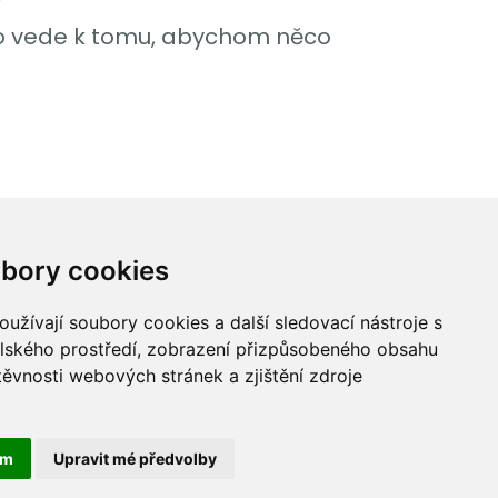
?
 to vede k tomu, abychom něco
bory cookies
užívají soubory cookies a další sledovací nástroje s
ices, a.s.
elského prostředí, zobrazení přizpůsobeného obsahu
,
těvnosti webových stránek a zjištění zdroje
00
ám
Upravit mé předvolby