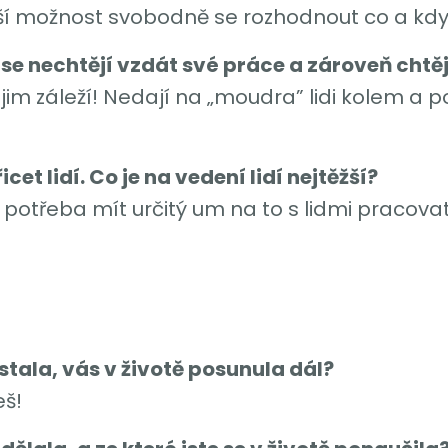
ší možnost svobodně se rozhodnout co a kdy
se nechtějí vzdát své práce a zároveň chtěj
im záleží! Nedají na „moudra” lidi kolem a pok
et lidí. Co je na vedení lidí nejtěžší?
e potřeba mít určitý um na to s lidmi pracova
stala, vás v životě posunula dál?
eš!