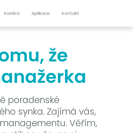
Kariéra
Aplikace
Kontakt
omu, že
manažerka
ně poradenské
tého synka. Zajímá vás,
ime managementu. Věřím,