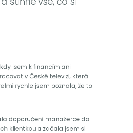
 stihne vše, co si
kdy jsem k financím ani
covat v České televizi, která
velmi rychle jsem poznala, že to
dala doporučení manažerce do
ch klientkou a začala jsem si