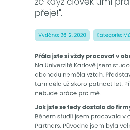
že když člověk umí pra
přeje!".
Vydáno: 26. 2. 2020
Kategorie: M
Přála jste si vždy pracovat v ob
Na Univerzitě Karlově jsem stud
obchodu neměla vztah. Představo
tam dělá už skoro patnáct let. Př
nebude práce pro mě.
Jak jste se tedy dostala do firm
Během studií jsem pracovala v
Partners. Původně jsem byla velmi