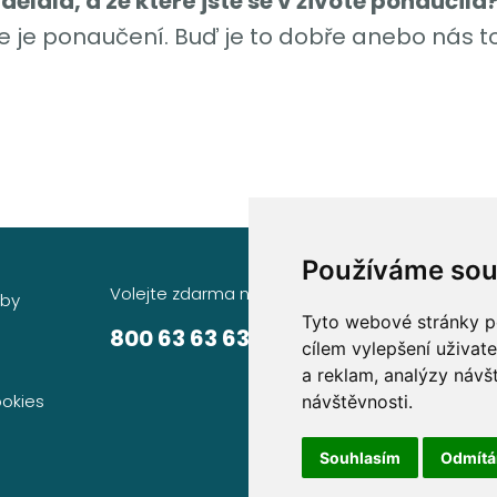
dělala, a ze které jste se v životě ponaučila
áme je ponaučení. Buď je to dobře anebo nás
Používáme sou
Volejte zdarma na
Sídlo společnosti
žby
Tyto webové stránky po
Partners Financial Serv
800 63 63 63
cílem vylepšení uživat
Prague Gate, 4. patro
a reklam, analýzy návš
Türkova 2319/5b, 149 
ookies
návštěvnosti.
Praha 4 – Chodov
Souhlasím
Odmít
IČ: 276 99 781