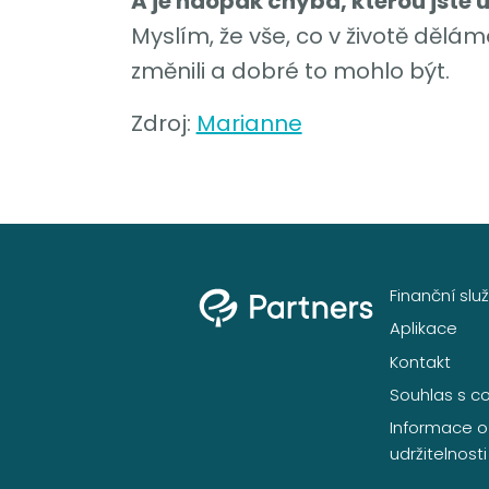
A je naopak chyba, kterou jste u
Myslím, že vše, co v životě děl
změnili a dobré to mohlo být.
Zdroj:
Marianne
Finanční slu
Aplikace
Kontakt
Souhlas s c
Informace o
udržitelnosti