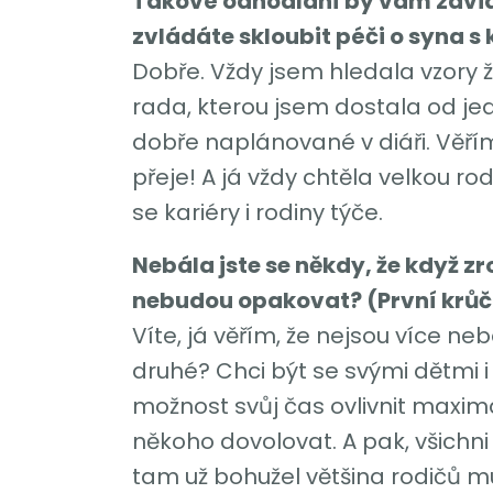
Takové odhodlání by vám závid
zvládáte skloubit péči o syna s
Dobře. Vždy jsem hledala vzory že
rada, kterou jsem dostala od je
dobře naplánované v diáři. Věřím
přeje! A já vždy chtěla velkou r
se kariéry i rodiny týče.
Nebála jste se někdy, že když zr
nebudou opakovat? (První krůčk
Víte, já věřím, že nejsou více ne
druhé? Chci být se svými dětmi
možnost svůj čas ovlivnit maxim
někoho dovolovat. A pak, všichni 
tam už bohužel většina rodičů mu