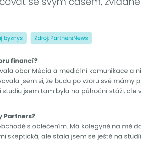
covat se svým časem, zvládne a
ůj byznys
Zdroj: PartnersNews
oru financí?
ovala obor Média a mediální komunikace a ni
vala jsem si, že budu po vzoru své mámy pra
i studiu jsem tam byla na půlroční stáži, ale 
y Partners?
 obchodě s oblečením. Má kolegyně na mě 
 skeptická, ale stala jsem se ještě na studií