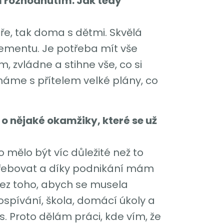
m rozhodnutím. Jak tedy
éře, tak doma s dětmi. Skvělá
gementu. Je potřeba mít vše
 zvládne a stihne vše, co si
 máme s přítelem velké plány, co
 o nějaké okamžiky, které se už
o mělo být víc důležité než to
třebovat a díky podnikání mám
bez toho, abych se musela
dospívání, škola, domácí úkoly a
. Proto dělám práci, kde vím, že