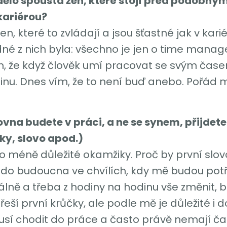
ělo spousta žen, které stojí před podobný
 kariérou?
n, které to zvládají a jsou šťastné jak v kari
dné z nich byla: všechno je jen o time mana
, že když člověk umí pracovat se svým časem,
odinu. Dnes vím, že to není buď anebo. Pořád
ovna budete v práci, a ne se synem, přijdete
y, slovo apod.)
bo méně důležité okamžiky. Proč by první slov
 i do budoucna ve chvílích, kdy mě budou po
álně a třeba z hodiny na hodinu vše změnit, 
řeší první krůčky, ale podle mě je důležité i 
sí chodit do práce a často právě nemají čas