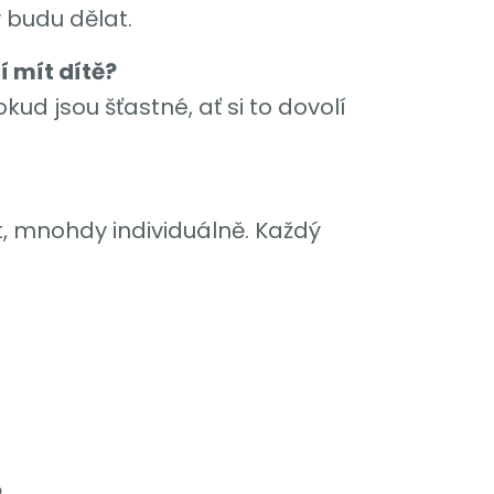
 budu dělat.
í mít dítě?
ud jsou šťastné, ať si to dovolí
t, mnohdy individuálně. Každý