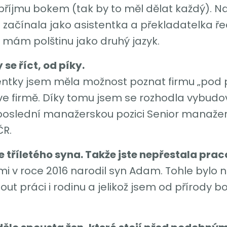
příjmu bokem (tak by to měl dělat každý). Na
začínala jako asistentka a překladatelka ředi
á mám polštinu jako druhý jazyk.
se říct, od píky.
entky jsem měla možnost poznat firmu „pod p
e firmě. Díky tomu jsem se rozhodla vybudov
 poslední manažerskou pozici Senior manažer.
ČR.
e tříletého syna. Takže jste nepřestala pra
i v roce 2016 narodil syn Adam. Tohle bylo nej
out práci i rodinu a jelikož jsem od přírody 